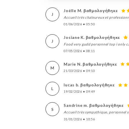
Joëlle M. βαθμολογήθηκε
J
Accueil très chaleureux et professionn
01/06/2026
•
05:50
Josiane K. βαθμολογήθηκε
J
Food very gudd personnel top i only
07/05/2026
•
08:11
Marie N. βαθμολογήθηκε
M
21/03/2026
•
09:10
lucas b. βαθμολογήθηκε
L
19/02/2026
•
09:49
Sandrine m. βαθμολογήθηκε
S
Accueil très sympathique, personnel so
31/01/2026
•
10:56