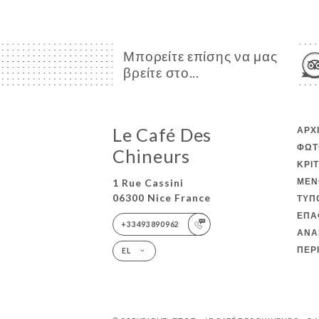
Μπορείτε επίσης να μας
βρείτε στο...
Le Café Des
ΑΡΧ
ΦΩΤ
Chineurs
ΚΡΙ
ΜΕΝ
1 Rue Cassini
06300 Nice France
ΤΎΠ
ΕΠΑ
+33493890962
ΑΝΑ
ΠΕΡ
EL