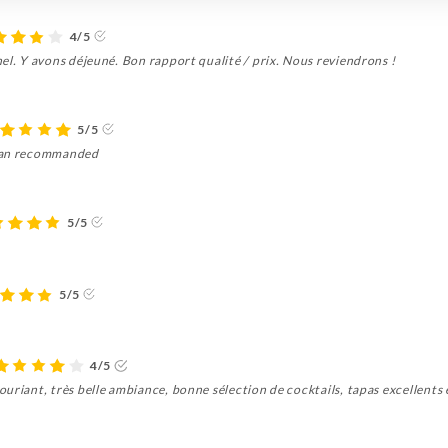
4/5
el. Y avons déjeuné. Bon rapport qualité / prix. Nous reviendrons !
5/5
 can recommanded
5/5
5/5
4/5
uriant, très belle ambiance, bonne sélection de cocktails, tapas excellents 