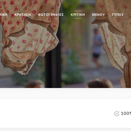
ΧΙΚΉ
ΚΡΆΤΗΣΗ
ΦΩΤΟΓΡΑΦΊΕΣ
ΚΡΙΤΙΚΉ
ΜΕΝΟΎ
ΤΎΠΟΣ
100%