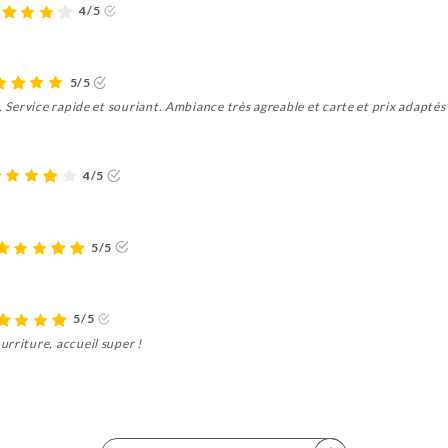
4/5
5/5
. Service rapide et souriant. Ambiance très agreable et carte et prix adaptés 
4/5
5/5
5/5
rriture, accueil super !