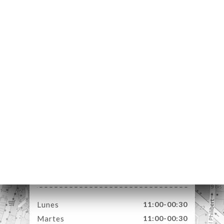
CIO
ERVA
ERÍA
EÑA
NÚ
NSA
ACTO
1 Rue Cassini
06300 Nice France
Lunes
11:00-00:30
Martes
11:00-00:30