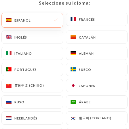
Seleccione su idioma:
Seleccione su idioma:
ES
MENÚ
FRANCÉS
FRANCÉS
ESPAÑOL
ESPAÑOL
INGLÉS
INGLÉS
CATALÁN
CATALÁN
/
INICIO
CONTACTO
ITALIANO
ITALIANO
ALEMÁN
ALEMÁN
Contacto
PORTUGUÉS
PORTUGUÉS
SUECO
SUECO
简体中文 (CHINO)
简体中文 (CHINO)
JAPONÉS
JAPONÉS
RUSO
RUSO
ÁRABE
ÁRABE
Le Café Des Chineurs
한국어 (COREANO)
한국어 (COREANO)
NEERLANDÉS
NEERLANDÉS