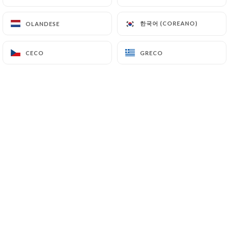
Cuisine bistrotière du marché, tapas
et cocktails dans un café cosy au
한국어 (COREANO)
한국어 (COREANO)
OLANDESE
OLANDESE
décor vintage à l'esprit récup'
CECO
CECO
GRECO
GRECO
Chi siamo?
Le Café des Chineurs
Est un bistrot chaleureux au charme
rétro.
On y savoure une cuisine maison aux
accents méditerranéens, accompagnée
d'une belle sélection de vins et