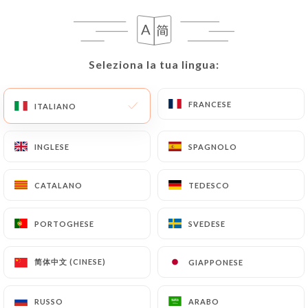
RECENSIONE 23
Seleziona la tua lingua:
Seleziona la tua lingua:
RESTAURANT DE TAPAS & COCKTAILS
1 Rue Cassini
FRANCESE
FRANCESE
ITALIANO
ITALIANO
06300 Nice France
INGLESE
INGLESE
SPAGNOLO
SPAGNOLO
CATALANO
CATALANO
TEDESCO
TEDESCO
PORTOGHESE
PORTOGHESE
SVEDESE
SVEDESE
简体中文 (CINESE)
简体中文 (CINESE)
GIAPPONESE
GIAPPONESE
RUSSO
RUSSO
ARABO
ARABO