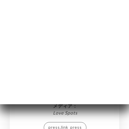
ー
約
ャ
リ
Le Café des Chineurs
ビ
メディア：
ー
Love Spots
ニ
press.link_press
ー