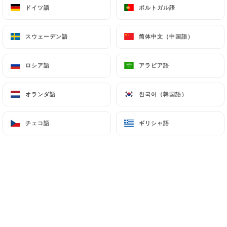
ドイツ語
ドイツ語
ポルトガル語
ポルトガル語
メニュー
JA
スウェーデン語
スウェーデン語
简体中文（中国語）
简体中文（中国語）
ロシア語
ロシア語
アラビア語
アラビア語
/
ホーム
プレス
オランダ語
オランダ語
한국어（韓国語）
한국어（韓国語）
プレス
チェコ語
チェコ語
ギリシャ語
ギリシャ語