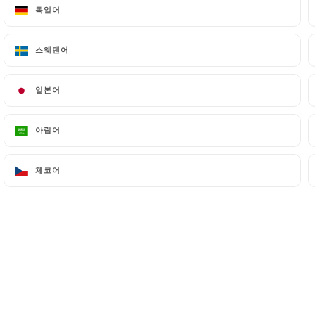
독일어
독일어
스웨덴어
스웨덴어
일본어
일본어
아랍어
아랍어
체코어
체코어
press.link_press
언론보도로 돌아가기
다음에서도 만나보세요.