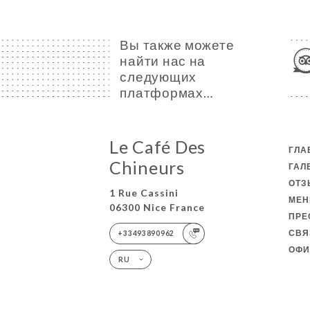
Вы также можете
найти нас на
следующих
платформах…
Le Café Des
ГЛА
Chineurs
ГАЛ
ОТ
1 Rue Cassini
МЕ
06300 Nice France
ПРЕ
СВЯ
+33493890962
ОФИ
RU