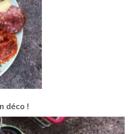
n déco !